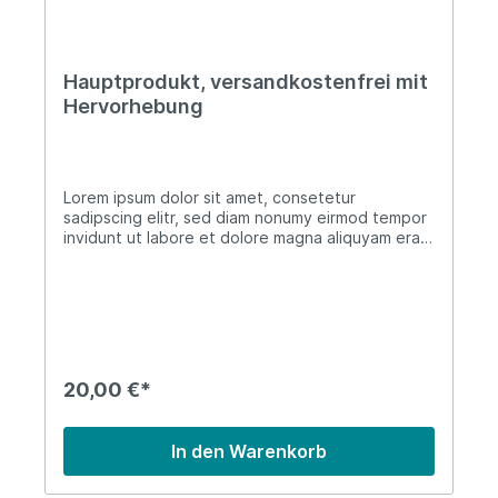
Hauptprodukt, versandkostenfrei mit
Hervorhebung
Lorem ipsum dolor sit amet, consetetur
sadipscing elitr, sed diam nonumy eirmod tempor
invidunt ut labore et dolore magna aliquyam erat,
sed diam voluptua. At vero eos et accusam et
justo duo dolores et ea rebum. Stet clita kasd
gubergren, no sea takimata sanctus est Lorem
ipsum dolor sit amet. Lorem ipsum dolor sit amet,
consetetur sadipscing elitr, sed diam nonumy
eirmod tempor invidunt ut labore et dolore
magna aliquyam erat, sed diam voluptua. At vero
20,00 €*
eos et accusam et justo duo dolores et ea
rebum. Stet clita kasd gubergren, no sea
takimata sanctus est Lorem ipsum dolor sit amet.
In den Warenkorb