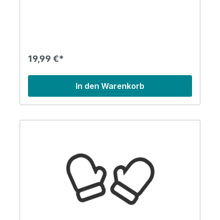
sed diam voluptua. At vero eos et accusam et
justo duo dolores et ea rebum. Stet clita kasd
gubergren, no sea takimata sanctus est Lorem
ipsum dolor sit amet. Lorem ipsum dolor sit amet,
consetetur sadipscing elitr, sed diam nonumy
eirmod tempor invidunt ut labore et dolore
magna aliquyam erat, sed diam voluptua. At vero
19,99 €*
eos et accusam et justo duo dolores et ea
rebum. Stet clita kasd gubergren, no sea
takimata sanctus est Lorem ipsum dolor sit amet.
In den Warenkorb