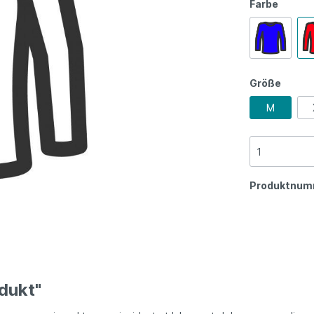
Farbe
Größe
M
Produktnum
dukt"