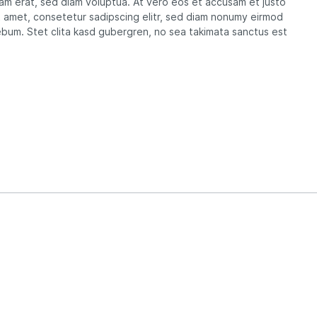
yam erat, sed diam voluptua. At vero eos et accusam et justo
t amet, consetetur sadipscing elitr, sed diam nonumy eirmod
ebum. Stet clita kasd gubergren, no sea takimata sanctus est