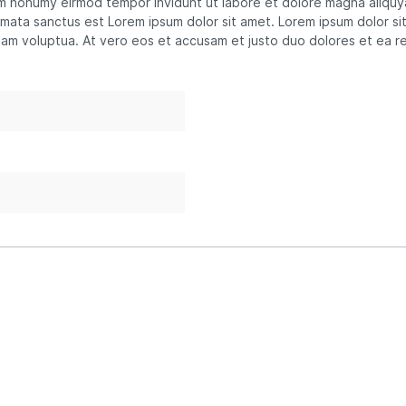
iam nonumy eirmod tempor invidunt ut labore et dolore magna aliqu
imata sanctus est Lorem ipsum dolor sit amet. Lorem ipsum dolor si
iam voluptua. At vero eos et accusam et justo duo dolores et ea r