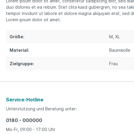
Lorem ipsum dolor sit amet, consetetur sadipscing elitr, sed d
duo dolores et ea rebum. Stet clita kasd gubergren, no sea tak
tempor invidunt ut labore et dolore magna aliquyam erat, sed d
Lorem ipsum dolor sit amet.
Größe:
M
, XL
Material:
Baumwolle
Zielgruppe:
Frau
Service-Hotline
Unterstützung und Beratung unter:
0180 - 000000
Mo-Fr, 09:00 - 17:00 Uhr